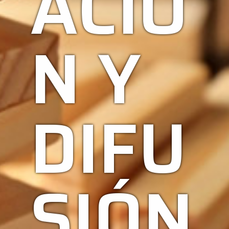
ACIÓ
N Y
DIFU
SIÓN