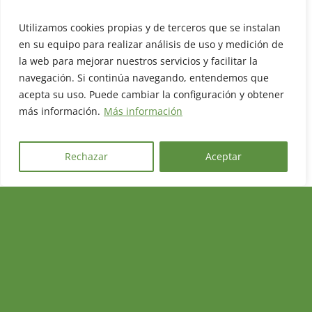
Además, también está previsto un nuevo concurso
de cesión de suelo público y el desarrollo de
Utilizamos cookies propias y de terceros que se instalan
subvenciones en el marco del nuevo Plan Estatal.
en su equipo para realizar análisis de uso y medición de
Más información relacionada:
Comunicado GVA
la web para mejorar nuestros servicios y facilitar la
Fuente
: Valencia Plaza
navegación. Si continúa navegando, entendemos que
acepta su uso. Puede cambiar la configuración y obtener
más información.
Más información
DESTACADO
Rechazar
Aceptar
TEMA DE ACTUALIDAD DEL NOTICIAS
DEL CIDEC Nº75: COHOUSING
COOPERATIVO: UN ANÁLISIS DE
RETOS Y OPORTUNIDADES (2024)
Promueven: