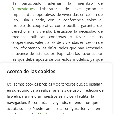
Ha participado, además, la miembro de
Domèstiques
, Laboratorio de investigación e
impulso de cooperativas de viviendas en cesión de
U
uso, Julia Pineda, con la conferencia sobre el
modelo de cooperativa como posible garantía del
derecho a la vivienda. Destacaba la necesidad de
medidas públicas concretas a favor de las
cooperativas valencianas de viviendas en cesión de
uso, afrontando las dificultades que han retrasado
el avance de este sector. Explicaba las razones por
las que debe apostarse por estos modelos, ya que
garantizan el derecho a la vivienda digna y
también el derecho a la ciudad,
por ser un
Acerca de las cookies
modelo donde las personas diseñan su hogar a su
medida, transformando la ciudad hacia una basada
Utilizamos cookies propias y de terceros que se instalan
en las personas, más sostenible y justa, en vez de
en su equipo para realizar análisis de uso y medición de
obtener un modelo proporcionado por el mercado.
la web para mejorar nuestros servicios y facilitar la
Por ello, destacó las siguientes ventajas que
navegación. Si continúa navegando, entendemos que
proporciona:
acepta su uso. Puede cambiar la configuración y obtener
Desmercantiliza la vivienda
: genera seguridad